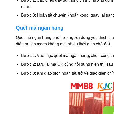
Bước 2: Sao chép đầy đủ thông tin thụ hưởng gồm 
nhân.
Bước 3: Hoàn tất chuyển khoản xong, quay lại trang
Quét mã ngân hàng
Quét mã ngân hàng phù hợp người dùng yêu thích thao t
diễn ra liền mạch không mất nhiều thời gian chờ đợi.
Bước 1: Vào mục quét mã ngân hàng, chọn cổng tha
Bước 2: Lưu lại mã QR cùng nội dung hiển thị, sa
Bước 3: Khi giao dịch hoàn tất, trở về giao diện chí