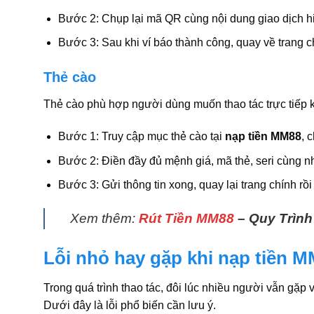
Bước 2: Chụp lại mã QR cùng nội dung giao dịch hi
Bước 3: Sau khi ví báo thành công, quay về trang c
Thẻ cào
Thẻ cào phù hợp người dùng muốn thao tác trực tiếp
Bước 1: Truy cập mục thẻ cào tại
nạp
tiền
MM88
, 
Bước 2: Điền đầy đủ mệnh giá, mã thẻ, seri cùng nh
Bước 3: Gửi thông tin xong, quay lại trang chính rồi
Xem thêm:
Rút Tiền MM88
– Quy Trình
Lỗi nhỏ hay gặp khi nạp tiền 
Trong quá trình thao tác, đôi lúc nhiều người vẫn gặp 
Dưới đây là lỗi phổ biến cần lưu ý.