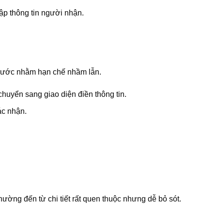
ập thông tin người nhận.
g bước nhằm hạn chế nhầm lẫn.
huyển sang giao diện điền thông tin.
ác nhận.
hường đến từ chi tiết rất quen thuộc nhưng dễ bỏ sót.