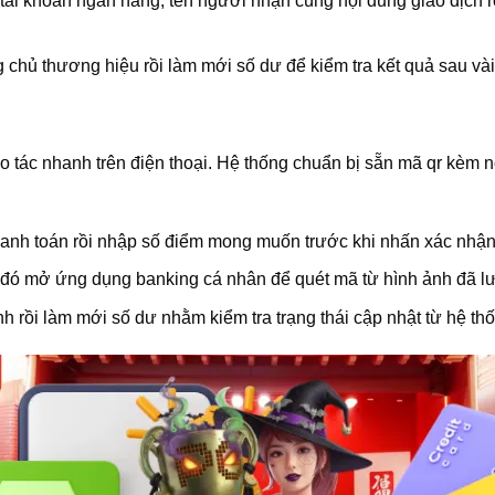
tài khoản ngân hàng, tên người nhận cùng nội dung giao dịch 
 chủ thương hiệu rồi làm mới số dư để kiểm tra kết quả sau vài 
ác nhanh trên điện thoại. Hệ thống chuẩn bị sẵn mã qr kèm nội
nh toán rồi nhập số điểm mong muốn trước khi nhấn xác nhận 
u đó mở ứng dụng banking cá nhân để quét mã từ hình ảnh đã l
nh rồi làm mới số dư nhằm kiểm tra trạng thái cập nhật từ hệ th