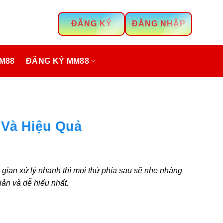
ĐĂNG KÝ
ĐĂNG NHẬP
M88
ĐĂNG KÝ MM88
Và Hiệu Quả
i gian xử lý nhanh thì mọi thứ phía sau sẽ nhẹ nhàng
iản và dễ hiểu nhất.