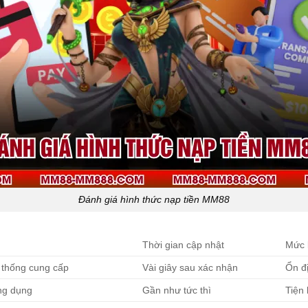
Đánh giá hình thức nạp tiền MM88
Thời gian cập nhật
Mức 
ệ thống cung cấp
Vài giây sau xác nhận
Ổn đ
ứng dụng
Gần như tức thì
Tiện 