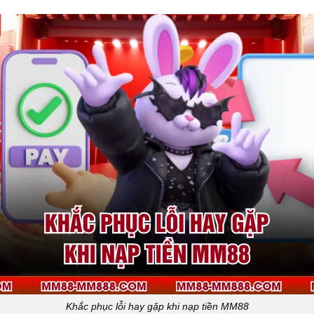
Khắc phục lỗi hay gặp khi nạp tiền MM88