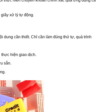
rồi thực hiện chuyển khoản chính xác qua ứng dụng cá
giây xử lý tự động.
 dung cần thiết. Chỉ cần làm đúng thứ tự, quá trình
thực hiện giao dịch.
ưu sẵn.
ống.