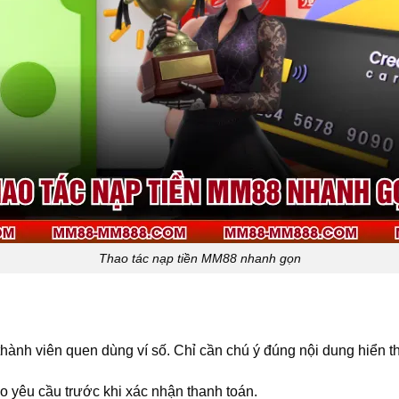
Thao tác nạp tiền MM88 nhanh gọn
hành viên quen dùng ví số. Chỉ cần chú ý đúng nội dung hiển thị,
 yêu cầu trước khi xác nhận thanh toán.