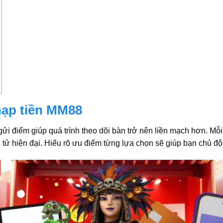
 nạp tiền MM88
ửi điểm giúp quá trình theo dõi bàn trở nên liền mạch hơn. Mỗi
 tử hiện đại. Hiểu rõ ưu điểm từng lựa chọn sẽ giúp bạn chủ đ